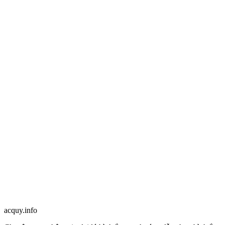
acquy.in
f
o