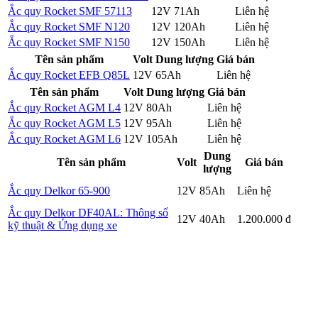
Ắc quy Rocket SMF 57113
12V
71Ah
Liên hệ
Chi tiết
Ắc quy Rocket SMF N120
12V
120Ah
Liên hệ
Chi tiết
Ắc quy Rocket SMF N150
12V
150Ah
Liên hệ
Chi tiết
Tên sản phẩm
Volt
Dung lượng
Giá bán
Ắc quy Rocket EFB Q85L
12V
65Ah
Liên hệ
Chi tiết
Tên sản phẩm
Volt
Dung lượng
Giá bán
Ắc quy Rocket AGM L4
12V
80Ah
Liên hệ
Chi tiết
Ắc quy Rocket AGM L5
12V
95Ah
Liên hệ
Chi tiết
Ắc quy Rocket AGM L6
12V
105Ah
Liên hệ
Chi tiết
Dung
Tên sản phẩm
Volt
Giá bán
lượng
Chi
Ắc quy Delkor 65-900
12V
85Ah
Liên hệ
tiết
Ắc quy Delkor DF40AL: Thông số
Chi
12V
40Ah
1.200.000 đ
kỹ thuật & Ứng dụng xe
tiết