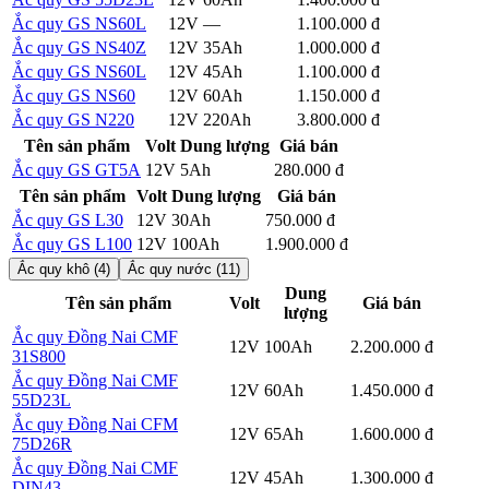
Ắc quy GS NS60L
12V
—
1.100.000 đ
Chi tiết
Ắc quy GS NS40Z
12V
35Ah
1.000.000 đ
Chi tiết
Ắc quy GS NS60L
12V
45Ah
1.100.000 đ
Chi tiết
Ắc quy GS NS60
12V
60Ah
1.150.000 đ
Chi tiết
Ắc quy GS N220
12V
220Ah
3.800.000 đ
Chi tiết
Tên sản phẩm
Volt
Dung lượng
Giá bán
Ắc quy GS GT5A
12V
5Ah
280.000 đ
Chi tiết
Tên sản phẩm
Volt
Dung lượng
Giá bán
Ắc quy GS L30
12V
30Ah
750.000 đ
Chi tiết
Ắc quy GS L100
12V
100Ah
1.900.000 đ
Chi tiết
Ắc quy khô (4)
Ắc quy nước (11)
Dung
Tên sản phẩm
Volt
Giá bán
lượng
Ắc quy Đồng Nai CMF
Chi
12V
100Ah
2.200.000 đ
31S800
tiết
Ắc quy Đồng Nai CMF
Chi
12V
60Ah
1.450.000 đ
55D23L
tiết
Ắc quy Đồng Nai CFM
Chi
12V
65Ah
1.600.000 đ
75D26R
tiết
Ắc quy Đồng Nai CMF
Chi
12V
45Ah
1.300.000 đ
DIN43
tiết