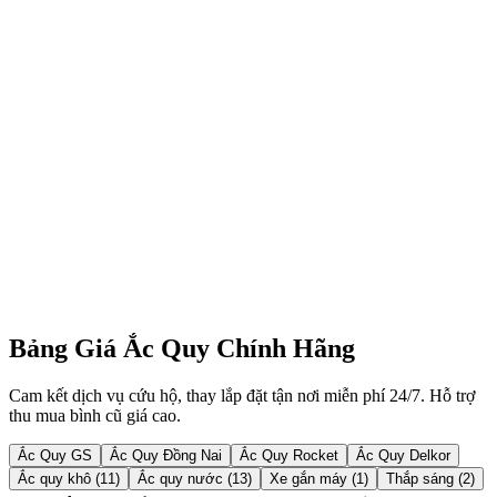
Tôi chạy xe tải đường dài qua Quốc lộ 1A đoạn Kỳ Anh, xe
hỏng bình có gọi được cứu hộ không?
Bình ắc quy xe máy điện sạc rất mau đầy nhưng chạy được vài
km là hết pin?
Tại sao xe tôi mới chạy 1 năm rưỡi đã hỏng bình, trong khi nhà
sản xuất bảo hành 1 năm?
Bảng Giá Ắc Quy Chính Hãng
Cam kết dịch vụ cứu hộ, thay lắp đặt tận nơi miễn phí 24/7. Hỗ trợ
thu mua bình cũ giá cao.
Ắc Quy GS
Ắc Quy Đồng Nai
Ắc Quy Rocket
Ắc Quy Delkor
Ắc quy khô (11)
Ắc quy nước (13)
Xe gắn máy (1)
Thắp sáng (2)