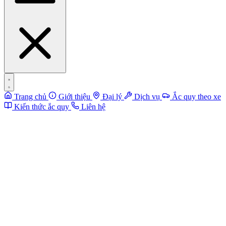
Trang chủ
Giới thiệu
Đại lý
Dịch vụ
Ắc quy theo xe
Kiến thức ắc quy
Liên hệ
1/
Mục đích thu thập thông tin:
Việc thu thập dữ liệu sẽ giúp chúng tôi:
+ Nắm bắt được các nguyện vọng, mong muốn của khách hàng
nhằm nâng cao dịch vụ.
+ Giúp khách hàng cập nhật các chương trình khuyến mại, giảm giá
do chúng tôi tổ chức sớm nhất.
+ Hỗ trợ khách hàng khi có khiếu nại, ý kiến một cách nhanh nhất.