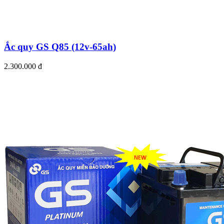
Ắc quy GS Q85 (12v-65ah)
2.300.000 đ