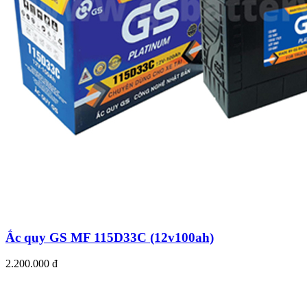
Ắc quy GS MF 115D33C (12v100ah)
2.200.000 đ