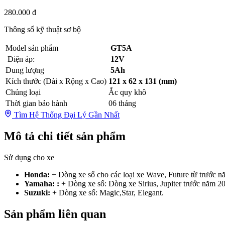
280.000 đ
Thông số kỹ thuật sơ bộ
Model sản phẩm
GT5A
Điện áp:
12V
Dung lượng
5Ah
Kích thước (Dài x Rộng x Cao)
121 x 62 x 131 (mm)
Chủng loại
Ắc quy khô
Thời gian bảo hành
06 tháng
Tìm Hệ Thống Đại Lý Gần Nhất
Mô tả chi tiết sản phẩm
Sử dụng cho xe
Honda:
+ Dòng xe số cho các loại xe Wave, Future từ trước n
Yamaha: :
+ Dòng xe số: Dòng xe Sirius, Jupiter trước năm 2
Suzuki:
+ Dòng xe số: Magic,Star, Elegant.
Sản phẩm liên quan