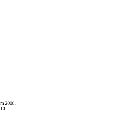
ăm 2008,
010