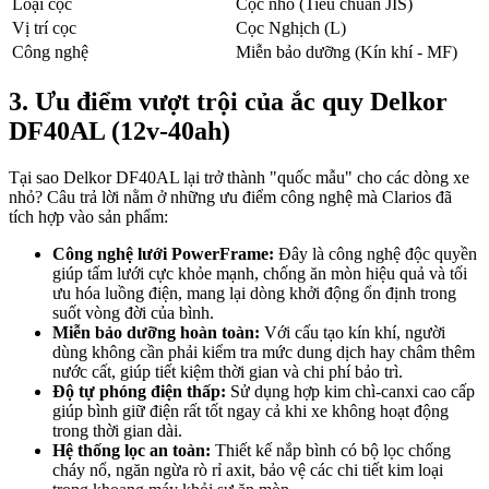
Loại cọc
Cọc nhỏ (Tiêu chuẩn JIS)
Vị trí cọc
Cọc Nghịch (L)
Công nghệ
Miễn bảo dưỡng (Kín khí - MF)
3. Ưu điểm vượt trội của ắc quy Delkor
DF40AL (12v-40ah)
Tại sao Delkor DF40AL lại trở thành "quốc mẫu" cho các dòng xe
nhỏ? Câu trả lời nằm ở những ưu điểm công nghệ mà Clarios đã
tích hợp vào sản phẩm:
Công nghệ lưới PowerFrame:
Đây là công nghệ độc quyền
giúp tấm lưới cực khỏe mạnh, chống ăn mòn hiệu quả và tối
ưu hóa luồng điện, mang lại dòng khởi động ổn định trong
suốt vòng đời của bình.
Miễn bảo dưỡng hoàn toàn:
Với cấu tạo kín khí, người
dùng không cần phải kiểm tra mức dung dịch hay châm thêm
nước cất, giúp tiết kiệm thời gian và chi phí bảo trì.
Độ tự phóng điện thấp:
Sử dụng hợp kim chì-canxi cao cấp
giúp bình giữ điện rất tốt ngay cả khi xe không hoạt động
trong thời gian dài.
Hệ thống lọc an toàn:
Thiết kế nắp bình có bộ lọc chống
cháy nổ, ngăn ngừa rò rỉ axit, bảo vệ các chi tiết kim loại