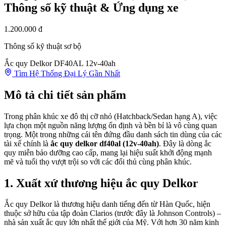
Thông số kỹ thuật & Ứng dụng xe
1.200.000 đ
Thông số kỹ thuật sơ bộ
Ắc quy Delkor DF40AL 12v-40ah
Tìm Hệ Thống Đại Lý Gần Nhất
Mô tả chi tiết sản phẩm
Trong phân khúc xe đô thị cỡ nhỏ (Hatchback/Sedan hạng A), việc
lựa chọn một nguồn năng lượng ổn định và bền bỉ là vô cùng quan
trọng. Một trong những cái tên đứng đầu danh sách tin dùng của các
tài xế chính là
ắc quy delkor df40al (12v-40ah)
. Đây là dòng ắc
quy miễn bảo dưỡng cao cấp, mang lại hiệu suất khởi động mạnh
mẽ và tuổi thọ vượt trội so với các đối thủ cùng phân khúc.
1. Xuất xứ thương hiệu ắc quy Delkor
Ắc quy Delkor là thương hiệu danh tiếng đến từ Hàn Quốc, hiện
thuộc sở hữu của tập đoàn Clarios (trước đây là Johnson Controls) –
nhà sản xuất ắc quy lớn nhất thế giới của Mỹ. Với hơn 30 năm kinh