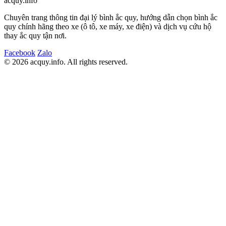
acquy.in
f
o
Chuyên trang thông tin đại lý bình ắc quy, hướng dẫn chọn bình ắc
quy chính hãng theo xe (ô tô, xe máy, xe điện) và dịch vụ cứu hộ
thay ắc quy tận nơi.
Facebook
Zalo
© 2026 acquy.in
f
o. All rights reserved.