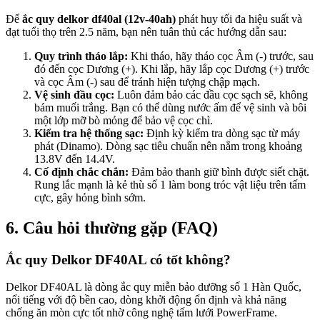
Để
ắc quy delkor df40al (12v-40ah)
phát huy tối đa hiệu suất và
đạt tuổi thọ trên 2.5 năm, bạn nên tuân thủ các hướng dẫn sau:
Quy trình tháo lắp:
Khi tháo, hãy tháo cọc Âm (-) trước, sau
đó đến cọc Dương (+). Khi lắp, hãy lắp cọc Dương (+) trước
và cọc Âm (-) sau để tránh hiện tượng chập mạch.
Vệ sinh đầu cọc:
Luôn đảm bảo các đầu cọc sạch sẽ, không
bám muối trắng. Bạn có thể dùng nước ấm để vệ sinh và bôi
một lớp mỡ bò mỏng để bảo vệ cọc chì.
Kiểm tra hệ thống sạc:
Định kỳ kiểm tra dòng sạc từ máy
phát (Dinamo). Dòng sạc tiêu chuẩn nên nằm trong khoảng
13.8V đến 14.4V.
Cố định chắc chắn:
Đảm bảo thanh giữ bình được siết chặt.
Rung lắc mạnh là kẻ thù số 1 làm bong tróc vật liệu trên tấm
cực, gây hỏng bình sớm.
6. Câu hỏi thường gặp (FAQ)
Ắc quy Delkor DF40AL có tốt không?
Delkor DF40AL là dòng ắc quy miễn bảo dưỡng số 1 Hàn Quốc,
nổi tiếng với độ bền cao, dòng khởi động ổn định và khả năng
chống ăn mòn cực tốt nhờ công nghệ tấm lưới PowerFrame.