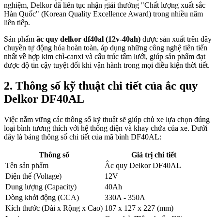
nghiệm, Delkor đã liên tục nhận giải thưởng "Chất lượng xuất sắc
Hàn Quốc" (Korean Quality Excellence Award) trong nhiều năm
liên tiếp.
Sản phẩm
ắc quy delkor df40al (12v-40ah)
được sản xuất trên dây
chuyền tự động hóa hoàn toàn, áp dụng những công nghệ tiên tiến
nhất về hợp kim chì-canxi và cấu trúc tấm lưới, giúp sản phẩm đạt
được độ tin cậy tuyệt đối khi vận hành trong mọi điều kiện thời tiết.
2. Thông số kỹ thuật chi tiết của ắc quy
Delkor DF40AL
Việc nắm vững các thông số kỹ thuật sẽ giúp chủ xe lựa chọn đúng
loại bình tương thích với hệ thống điện và khay chứa của xe. Dưới
đây là bảng thông số chi tiết của mã bình DF40AL:
Thông số
Giá trị chi tiết
Tên sản phẩm
Ắc quy Delkor DF40AL
Điện thế (Voltage)
12V
Dung lượng (Capacity)
40Ah
Dòng khởi động (CCA)
330A - 350A
Kích thước (Dài x Rộng x Cao)
187 x 127 x 227 (mm)