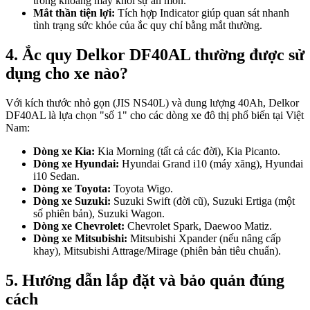
trong khoang máy khỏi sự ăn mòn.
Mắt thần tiện lợi:
Tích hợp Indicator giúp quan sát nhanh
tình trạng sức khỏe của ắc quy chỉ bằng mắt thường.
4. Ắc quy Delkor DF40AL thường được sử
dụng cho xe nào?
Với kích thước nhỏ gọn (JIS NS40L) và dung lượng 40Ah, Delkor
DF40AL là lựa chọn "số 1" cho các dòng xe đô thị phổ biến tại Việt
Nam:
Dòng xe Kia:
Kia Morning (tất cả các đời), Kia Picanto.
Dòng xe Hyundai:
Hyundai Grand i10 (máy xăng), Hyundai
i10 Sedan.
Dòng xe Toyota:
Toyota Wigo.
Dòng xe Suzuki:
Suzuki Swift (đời cũ), Suzuki Ertiga (một
số phiên bản), Suzuki Wagon.
Dòng xe Chevrolet:
Chevrolet Spark, Daewoo Matiz.
Dòng xe Mitsubishi:
Mitsubishi Xpander (nếu nâng cấp
khay), Mitsubishi Attrage/Mirage (phiên bản tiêu chuẩn).
5. Hướng dẫn lắp đặt và bảo quản đúng
cách