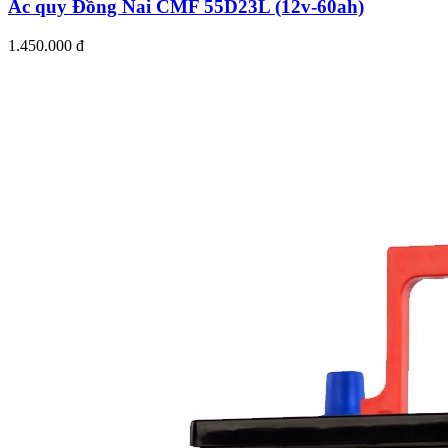
Ắc quy Đồng Nai CMF 55D23L (12v-60ah)
1.450.000 đ