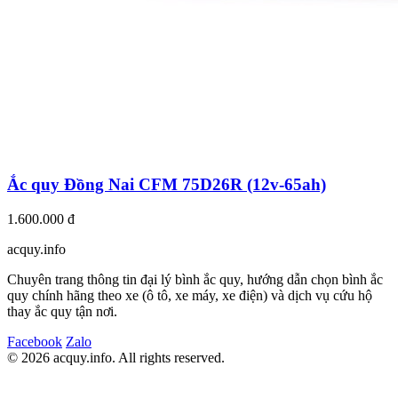
Ắc quy Đồng Nai CFM 75D26R (12v-65ah)
1.600.000 đ
acquy.in
f
o
Chuyên trang thông tin đại lý bình ắc quy, hướng dẫn chọn bình ắc
quy chính hãng theo xe (ô tô, xe máy, xe điện) và dịch vụ cứu hộ
thay ắc quy tận nơi.
Facebook
Zalo
© 2026 acquy.in
f
o. All rights reserved.