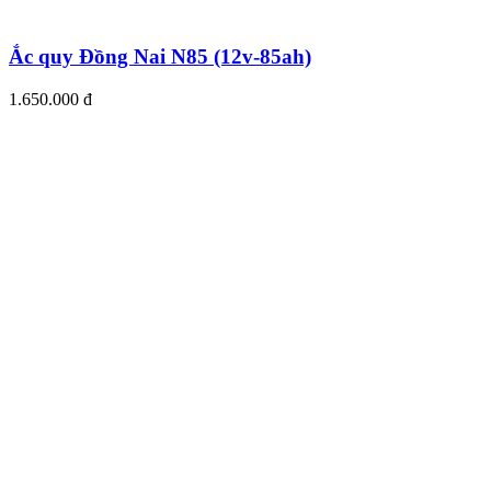
Ắc quy Đồng Nai N85 (12v-85ah)
1.650.000 đ