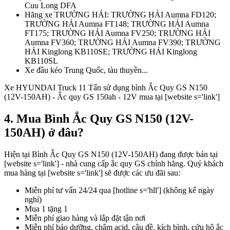
Cuu Long DFA
Hãng xe TRƯỜNG HẢI: TRƯỜNG HẢI Aumna FD120;
TRƯỜNG HẢI Aumna FT148; TRƯỜNG HẢI Aumna
FT175; TRƯỜNG HẢI Aumna FV250; TRƯỜNG HẢI
Aumna FV360; TRƯỜNG HẢI Aumna FV390; TRƯỜNG
HẢI Kinglong KB110SE; TRƯỜNG HẢI Kinglong
KB110SL
Xe đầu kéo Trung Quốc, tàu thuyền...
Xe HYUNDAI Truck 11 Tấn sử dụng bình Ắc Quy GS N150
(12V-150AH) - Ắc quy GS 150ah - 12V mua tại [website s='link']
4. Mua Bình Ắc Quy GS N150 (12V-
150AH) ở đâu?
Hiện tại Bình Ắc Quy GS N150 (12V-150AH) đang được bán tại
[website s='link'] - nhà cung cấp ắc quy GS chính hãng. Quý khách
mua hàng tại [website s='link'] sẽ được các ưu đãi sau:
Miễn phí tư vấn 24/24 qua [hotline s='hll'] (không kể ngày
nghỉ)
Mua 1 tặng 1
Miễn phí giao hàng và lắp đặt tận nơi
Miễn phí bảo dưỡng, châm acid, câu đề, kích bình, cứu hộ ắc