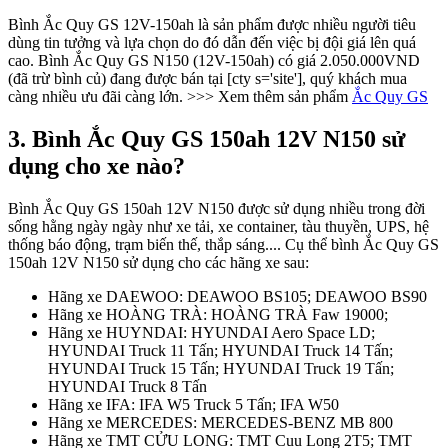
Bình Ắc Quy GS 12V-150ah là sản phẩm được nhiều người tiêu
dùng tin tưởng và lựa chọn do đó dẫn đến việc bị đội giá lên quá
cao. Bình Ắc Quy GS N150 (12V-150ah) có giá 2.050.000VND
(đã trừ bình củ) đang được bán tại [cty s='site'], quý khách mua
càng nhiều ưu đãi càng lớn. >>> Xem thêm sản phẩm
Ắc Quy GS
3. Bình Ắc Quy GS 150ah 12V N150 sử
dụng cho xe nào?
Bình Ắc Quy GS 150ah 12V N150 được sử dụng nhiều trong đời
sống hằng ngày ngày như xe tải, xe container, tàu thuyền, UPS, hệ
thống báo động, trạm biến thế, thắp sáng.... Cụ thể bình Ắc Quy GS
150ah 12V N150 sử dụng cho các hãng xe sau:
Hãng xe DAEWOO: DEAWOO BS105; DEAWOO BS90
Hãng xe HOÀNG TRÀ: HOÀNG TRÀ Faw 19000;
Hãng xe HUYNDAI: HYUNDAI Aero Space LD;
HYUNDAI Truck 11 Tấn; HYUNDAI Truck 14 Tấn;
HYUNDAI Truck 15 Tấn; HYUNDAI Truck 19 Tấn;
HYUNDAI Truck 8 Tấn
Hãng xe IFA: IFA W5 Truck 5 Tấn; IFA W50
Hãng xe MERCEDES: MERCEDES-BENZ MB 800
Hãng xe TMT CỬU LONG: TMT Cuu Long 2T5; TMT