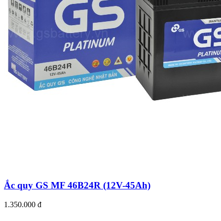
Ắc quy GS MF 46B24R (12V-45Ah)
1.350.000 đ