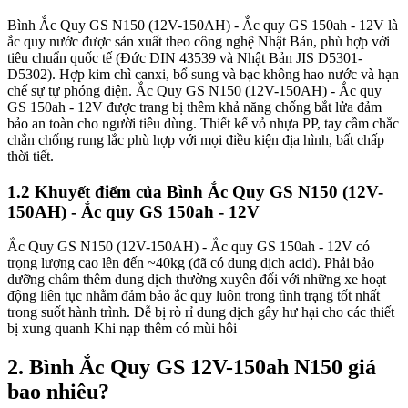
Bình Ắc Quy GS N150 (12V-150AH) - Ắc quy GS 150ah - 12V là
ắc quy nước được sản xuất theo công nghệ Nhật Bản, phù hợp với
tiêu chuẩn quốc tế (Đức DIN 43539 và Nhật Bản JIS D5301-
D5302). Hợp kim chì canxi, bổ sung và bạc không hao nước và hạn
chế sự tự phóng điện. Ắc Quy GS N150 (12V-150AH) - Ắc quy
GS 150ah - 12V được trang bị thêm khả năng chống bắt lửa đảm
bảo an toàn cho người tiêu dùng. Thiết kế vỏ nhựa PP, tay cầm chắc
chắn chống rung lắc phù hợp với mọi điều kiện địa hình, bất chấp
thời tiết.
1.2 Khuyết điểm của Bình Ắc Quy GS N150 (12V-
150AH) - Ắc quy GS 150ah - 12V
Ắc Quy GS N150 (12V-150AH) - Ắc quy GS 150ah - 12V có
trọng lượng cao lên đến ~40kg (đã có dung dịch acid). Phải bảo
dưỡng châm thêm dung dịch thường xuyên đối với những xe hoạt
động liên tục nhằm đảm bảo ắc quy luôn trong tình trạng tốt nhất
trong suốt hành trình. Dễ bị rò rỉ dung dịch gây hư hại cho các thiết
bị xung quanh Khi nạp thêm có mùi hôi
2. Bình Ắc Quy GS 12V-150ah N150 giá
bao nhiêu?