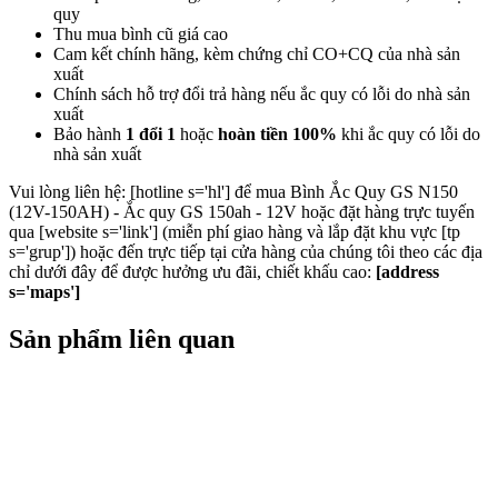
quy
Thu mua bình cũ giá cao
Cam kết chính hãng, kèm chứng chỉ CO+CQ của nhà sản
xuất
Chính sách hỗ trợ đổi trả hàng nếu ắc quy có lỗi do nhà sản
xuất
Bảo hành
1 đổi 1
hoặc
hoàn tiền 100%
khi ắc quy có lỗi do
nhà sản xuất
Vui lòng liên hệ: [hotline s='hl'] để mua Bình Ắc Quy GS N150
(12V-150AH) - Ắc quy GS 150ah - 12V hoặc đặt hàng trực tuyến
qua [website s='link'] (miễn phí giao hàng và lắp đặt khu vực [tp
s='grup']) hoặc đến trực tiếp tại cửa hàng của chúng tôi theo các địa
chỉ dưới đây để được hưởng ưu đãi, chiết khấu cao:
[address
s='maps']
Sản phẩm liên quan