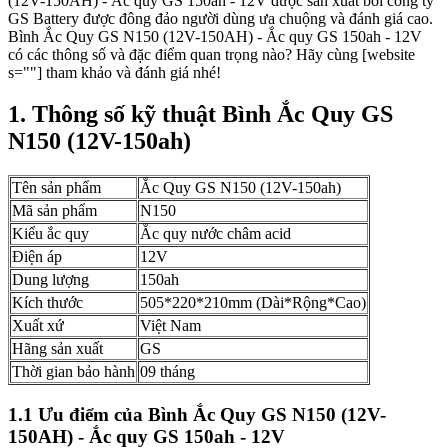
(12V-150AH) - Ắc quy GS 150ah - 12V được sản xuất bởi công ty
GS Battery được đông đảo người dùng ưa chuộng và đánh giá cao.
Bình Ắc Quy GS N150 (12V-150AH) - Ắc quy GS 150ah - 12V
có các thông số và đặc điểm quan trọng nào? Hãy cùng [website
s=""] tham khảo và đánh giá nhé!
1. Thông số kỹ thuật Bình Ắc Quy GS
N150 (12V-150ah)
Tên sản phẩm
Ắc Quy GS N150 (12V-150ah)
Mã sản phẩm
N150
Kiểu ắc quy
Ắc quy nước châm acid
Điện áp
12V
Dung lượng
150ah
Kích thước
505*220*210mm (Dài*Rộng*Cao)
Xuất xứ
Việt Nam
Hãng sản xuất
GS
Thời gian bảo hành
09 tháng
1.1 Ưu điểm của Bình Ắc Quy GS N150 (12V-
150AH) - Ắc quy GS 150ah - 12V