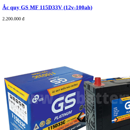
Ắc quy GS MF 115D33V (12v-100ah)
2.200.000 đ