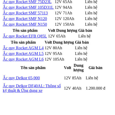
Ắc quy Rocket SMF 75D23L
12V
65Ah
Liên hệ
Chi tiết
Ắc quy Rocket SMF 105D31L
12V
94Ah
Liên hệ
Chi tiết
Ắc quy Rocket SMF 57113
12V
71Ah
Liên hệ
Chi tiết
Ắc quy Rocket SMF N120
12V
120Ah
Liên hệ
Chi tiết
Ắc quy Rocket SMF N150
12V
150Ah
Liên hệ
Chi tiết
Tên sản phẩm
Volt
Dung lượng
Giá bán
Ắc quy Rocket EFB Q85L
12V
65Ah
Liên hệ
Chi tiết
Tên sản phẩm
Volt
Dung lượng
Giá bán
Ắc quy Rocket AGM L4
12V
80Ah
Liên hệ
Chi tiết
Ắc quy Rocket AGM L5
12V
95Ah
Liên hệ
Chi tiết
Ắc quy Rocket AGM L6
12V
105Ah
Liên hệ
Chi tiết
Dung
Tên sản phẩm
Volt
Giá bán
lượng
Chi
Ắc quy Delkor 65-900
12V
85Ah
Liên hệ
tiết
Ắc quy Delkor DF40AL: Thông số
Chi
12V
40Ah
1.200.000 đ
kỹ thuật & Ứng dụng xe
tiết