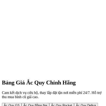
bất cứ dữ liệu gì.
🛡️ Uy Tín Và Trách Nhiệm
💯
Trung thực chẩn đoán:
Dùng máy đo điện tử cho khách
thấy rõ độ chai của bình (CCA sụt giảm). Chỉ khuyên thay
bình khi chắc chắn 100% bình đã hỏng. Tránh việc xe bị
chuột cắn dây sạc mà lại đè ra thay bình.
💰
Báo giá không chi phí ẩn:
Giá niêm yết rõ ràng trước khi
đi, đã bao trọn gói công thay và phí xăng xe di chuyển cứu hộ
tận nơi tại khu vực Đồng Xoài và lân cận.
⚡
Bảo vệ cọc bình:
Thợ làm cẩn thận, chà nhám sạch rỉ sét 2
đầu cọc, xiết ốc bọc nhựa chống chập, và xịt lớp mỡ bảo vệ
lên cọc chì chống sùi bọt trắng.
🤝
Bảo hành đổi mới:
Nếu phát hiện lỗi hư hỏng do phía
nhà máy sản xuất (như đứt cell, chạm chập vô cớ), cam kết
cho thợ mang ngay bình mới đến đổi tận nơi miễn phí.
Bảng Giá Ắc Quy Chính Hãng
Cam kết dịch vụ cứu hộ, thay lắp đặt tận nơi miễn phí 24/7. Hỗ trợ
thu mua bình cũ giá cao.
Ắc Quy GS
Ắc Quy Đồng Nai
Ắc Quy Rocket
Ắc Quy Delkor