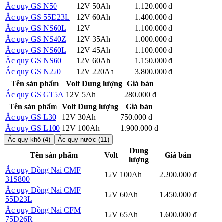
Ắc quy GS N50
12V
50Ah
1.120.000 đ
Chi tiết
Ắc quy GS 55D23L
12V
60Ah
1.400.000 đ
Chi tiết
Ắc quy GS NS60L
12V
—
1.100.000 đ
Chi tiết
Ắc quy GS NS40Z
12V
35Ah
1.000.000 đ
Chi tiết
Ắc quy GS NS60L
12V
45Ah
1.100.000 đ
Chi tiết
Ắc quy GS NS60
12V
60Ah
1.150.000 đ
Chi tiết
Ắc quy GS N220
12V
220Ah
3.800.000 đ
Chi tiết
Tên sản phẩm
Volt
Dung lượng
Giá bán
Ắc quy GS GT5A
12V
5Ah
280.000 đ
Chi tiết
Tên sản phẩm
Volt
Dung lượng
Giá bán
Ắc quy GS L30
12V
30Ah
750.000 đ
Chi tiết
Ắc quy GS L100
12V
100Ah
1.900.000 đ
Chi tiết
Ắc quy khô (4)
Ắc quy nước (11)
Dung
Tên sản phẩm
Volt
Giá bán
lượng
Ắc quy Đồng Nai CMF
Chi
12V
100Ah
2.200.000 đ
31S800
tiết
Ắc quy Đồng Nai CMF
Chi
12V
60Ah
1.450.000 đ
55D23L
tiết
Ắc quy Đồng Nai CFM
Chi
12V
65Ah
1.600.000 đ
75D26R
tiết