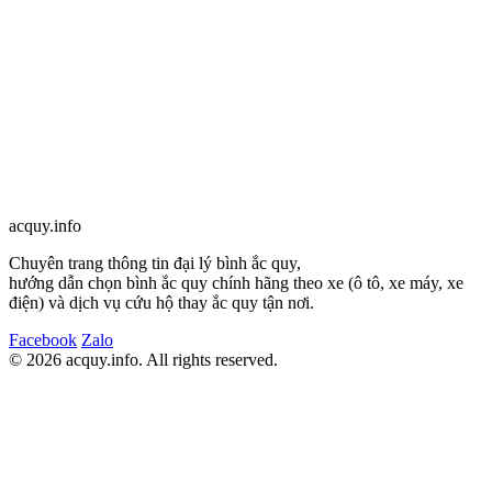
Max Measurements (mm)
Nominal
20HR
CCA
Wei
Model
Voltage
Capacity
Height
Box
(A)
(
Width
Length
(V)
(Ah)
(Max)
Height
acquy.in
f
o
Q-85
12
58
620
225
200
171
230
18.
Chuyên trang thông tin đại lý bình ắc quy,
hướng dẫn chọn bình ắc quy chính hãng theo xe (ô tô, xe máy, xe
điện) và dịch vụ cứu hộ thay ắc quy tận nơi.
Facebook
Zalo
© 2026 acquy.in
f
o. All rights reserved.