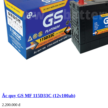
Ắc quy GS MF 115D33C (12v100ah)
2.200.000 đ