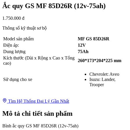
Ắc quy GS MF 85D26R (12v-75ah)
1.750.000 đ
Thông số kỹ thuật sơ bộ
Model sản phẩm
MF GS 85D26R
Điện áp:
12V
Dung lượng
75Ah
Kích thước (Dài x Rộng x Cao x Tổng
260*173*204*225 mm
cao)
Chevrolet: Aveo
Sử dụng cho xe
Isuzu: Lander,
Trooper
Tìm Hệ Thống Đại Lý Gần Nhất
Mô tả chi tiết sản phẩm
Bình ắc quy GS MF 85D26R (12v-75ah)