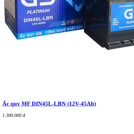
Ắc quy MF DIN45L-LBN (12V-45Ah)
1.300.000 đ