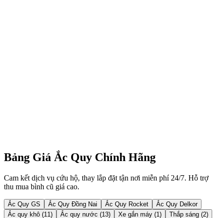
Tôi đang chạy xe Mazda CX-5 có chế độ tắt máy tạm thời (i-
Stop). Dùng bình ắc quy rẻ tiền có được không?
Thay bình ắc quy tận nơi ở Hội An hay Tam Kỳ có bị tính thêm
phí di chuyển không?
Đại lý có thu mua lại bình ắc quy cũ phế liệu không?
Bảng Giá Ắc Quy Chính Hãng
Cam kết dịch vụ cứu hộ, thay lắp đặt tận nơi miễn phí 24/7. Hỗ trợ
thu mua bình cũ giá cao.
Ắc Quy GS
Ắc Quy Đồng Nai
Ắc Quy Rocket
Ắc Quy Delkor
Ắc quy khô (11)
Ắc quy nước (13)
Xe gắn máy (1)
Thắp sáng (2)