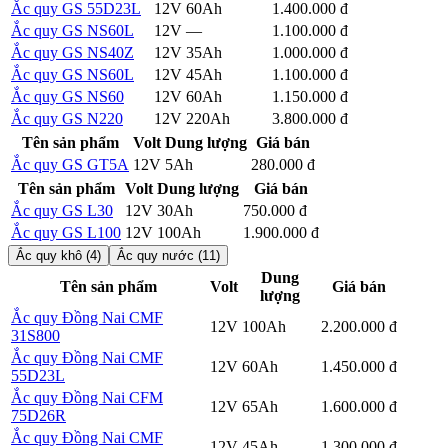
Ắc quy GS 55D23L
12V
60Ah
1.400.000 đ
Chi tiết
Ắc quy GS NS60L
12V
—
1.100.000 đ
Chi tiết
Ắc quy GS NS40Z
12V
35Ah
1.000.000 đ
Chi tiết
Ắc quy GS NS60L
12V
45Ah
1.100.000 đ
Chi tiết
Ắc quy GS NS60
12V
60Ah
1.150.000 đ
Chi tiết
Ắc quy GS N220
12V
220Ah
3.800.000 đ
Chi tiết
Tên sản phẩm
Volt
Dung lượng
Giá bán
Ắc quy GS GT5A
12V
5Ah
280.000 đ
Chi tiết
Tên sản phẩm
Volt
Dung lượng
Giá bán
Ắc quy GS L30
12V
30Ah
750.000 đ
Chi tiết
Ắc quy GS L100
12V
100Ah
1.900.000 đ
Chi tiết
Ắc quy khô (4)
Ắc quy nước (11)
Dung
Tên sản phẩm
Volt
Giá bán
lượng
Ắc quy Đồng Nai CMF
Chi
12V
100Ah
2.200.000 đ
31S800
tiết
Ắc quy Đồng Nai CMF
Chi
12V
60Ah
1.450.000 đ
55D23L
tiết
Ắc quy Đồng Nai CFM
Chi
12V
65Ah
1.600.000 đ
75D26R
tiết
Ắc quy Đồng Nai CMF
Chi
12V
45Ah
1.300.000 đ