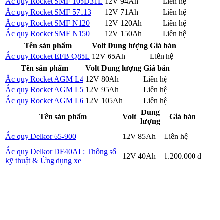
Ắc quy Rocket SMF 105D31L
12V
94Ah
Liên hệ
Chi tiết
Ắc quy Rocket SMF 57113
12V
71Ah
Liên hệ
Chi tiết
Ắc quy Rocket SMF N120
12V
120Ah
Liên hệ
Chi tiết
Ắc quy Rocket SMF N150
12V
150Ah
Liên hệ
Chi tiết
Tên sản phẩm
Volt
Dung lượng
Giá bán
Ắc quy Rocket EFB Q85L
12V
65Ah
Liên hệ
Chi tiết
Tên sản phẩm
Volt
Dung lượng
Giá bán
Ắc quy Rocket AGM L4
12V
80Ah
Liên hệ
Chi tiết
Ắc quy Rocket AGM L5
12V
95Ah
Liên hệ
Chi tiết
Ắc quy Rocket AGM L6
12V
105Ah
Liên hệ
Chi tiết
Dung
Tên sản phẩm
Volt
Giá bán
lượng
Chi
Ắc quy Delkor 65-900
12V
85Ah
Liên hệ
tiết
Ắc quy Delkor DF40AL: Thông số
Chi
12V
40Ah
1.200.000 đ
kỹ thuật & Ứng dụng xe
tiết