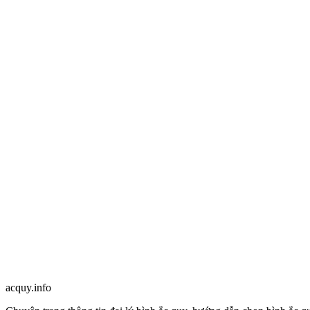
acquy.in
f
o