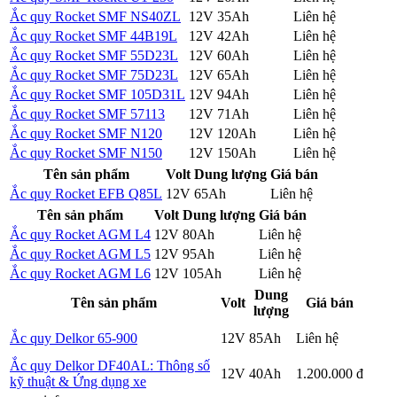
Ắc quy Rocket SMF NS40ZL
12V
35Ah
Liên hệ
Chi tiết
Ắc quy Rocket SMF 44B19L
12V
42Ah
Liên hệ
Chi tiết
Ắc quy Rocket SMF 55D23L
12V
60Ah
Liên hệ
Chi tiết
Ắc quy Rocket SMF 75D23L
12V
65Ah
Liên hệ
Chi tiết
Ắc quy Rocket SMF 105D31L
12V
94Ah
Liên hệ
Chi tiết
Ắc quy Rocket SMF 57113
12V
71Ah
Liên hệ
Chi tiết
Ắc quy Rocket SMF N120
12V
120Ah
Liên hệ
Chi tiết
Ắc quy Rocket SMF N150
12V
150Ah
Liên hệ
Chi tiết
Tên sản phẩm
Volt
Dung lượng
Giá bán
Ắc quy Rocket EFB Q85L
12V
65Ah
Liên hệ
Chi tiết
Tên sản phẩm
Volt
Dung lượng
Giá bán
Ắc quy Rocket AGM L4
12V
80Ah
Liên hệ
Chi tiết
Ắc quy Rocket AGM L5
12V
95Ah
Liên hệ
Chi tiết
Ắc quy Rocket AGM L6
12V
105Ah
Liên hệ
Chi tiết
Dung
Tên sản phẩm
Volt
Giá bán
lượng
Chi
Ắc quy Delkor 65-900
12V
85Ah
Liên hệ
tiết
Ắc quy Delkor DF40AL: Thông số
Chi
12V
40Ah
1.200.000 đ
kỹ thuật & Ứng dụng xe
tiết