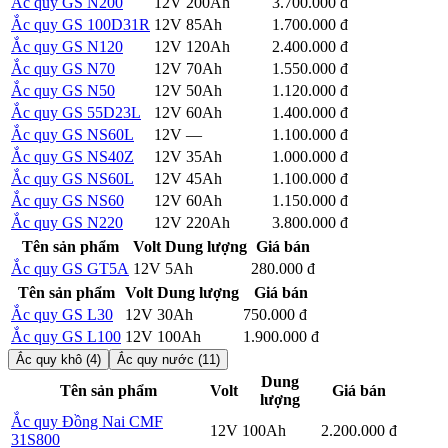
Ắc quy GS N200
12V
200Ah
3.700.000 đ
Chi tiết
Ắc quy GS 100D31R
12V
85Ah
1.700.000 đ
Chi tiết
Ắc quy GS N120
12V
120Ah
2.400.000 đ
Chi tiết
Ắc quy GS N70
12V
70Ah
1.550.000 đ
Chi tiết
Ắc quy GS N50
12V
50Ah
1.120.000 đ
Chi tiết
Ắc quy GS 55D23L
12V
60Ah
1.400.000 đ
Chi tiết
Ắc quy GS NS60L
12V
—
1.100.000 đ
Chi tiết
Ắc quy GS NS40Z
12V
35Ah
1.000.000 đ
Chi tiết
Ắc quy GS NS60L
12V
45Ah
1.100.000 đ
Chi tiết
Ắc quy GS NS60
12V
60Ah
1.150.000 đ
Chi tiết
Ắc quy GS N220
12V
220Ah
3.800.000 đ
Chi tiết
Tên sản phẩm
Volt
Dung lượng
Giá bán
Ắc quy GS GT5A
12V
5Ah
280.000 đ
Chi tiết
Tên sản phẩm
Volt
Dung lượng
Giá bán
Ắc quy GS L30
12V
30Ah
750.000 đ
Chi tiết
Ắc quy GS L100
12V
100Ah
1.900.000 đ
Chi tiết
Ắc quy khô (4)
Ắc quy nước (11)
Dung
Tên sản phẩm
Volt
Giá bán
lượng
Ắc quy Đồng Nai CMF
Chi
12V
100Ah
2.200.000 đ
31S800
tiết