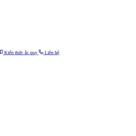
Kiến thức ắc quy
Liên hệ
Công suất tải (W)
Hiệu suất hệ