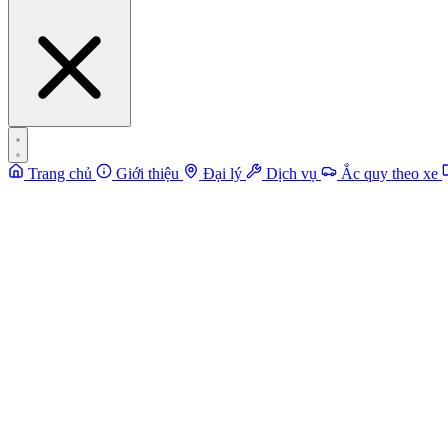
Trang chủ
Giới thiệu
Đại lý
Dịch vụ
Ắc quy theo xe
Điện áp ắc quy (V)
Dung lượng ắc quy (Ah)
Mức xả sâu cho phép – DoD (%)