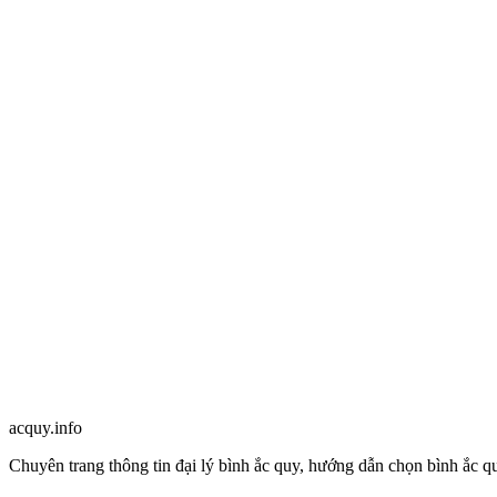
Công thức, cách tính thời gian sử dụng bình ắc quy
acquy.in
f
o
Chuyên trang thông tin đại lý bình ắc quy, hướng dẫn chọn bình ắc qu