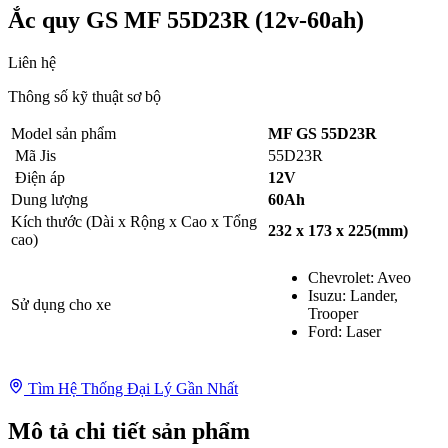
Ắc quy GS MF 55D23R (12v-60ah)
Liên hệ
Thông số kỹ thuật sơ bộ
Model sản phẩm
MF GS 55D23R
Mã Jis
55D23R
Điện áp
12V
Dung lượng
60Ah
Kích thước (Dài x Rộng x Cao x Tổng
232 x 173 x 225(mm)
cao)
Chevrolet: Aveo
Isuzu: Lander,
Sử dụng cho xe
Trooper
Ford: Laser
Tìm Hệ Thống Đại Lý Gần Nhất
Mô tả chi tiết sản phẩm