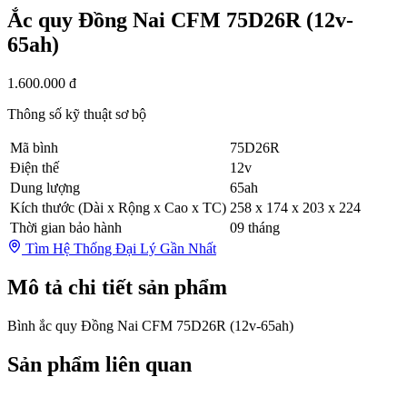
Ắc quy Đồng Nai CFM 75D26R (12v-
65ah)
1.600.000 đ
Thông số kỹ thuật sơ bộ
Mã bình
75D26R
Điện thế
12v
Dung lượng
65ah
Kích thước (Dài x Rộng x Cao x TC)
258 x 174 x 203 x 224
Thời gian bảo hành
09 tháng
Tìm Hệ Thống Đại Lý Gần Nhất
Mô tả chi tiết sản phẩm
Bình ắc quy Đồng Nai CFM 75D26R (12v-65ah)
Sản phẩm liên quan