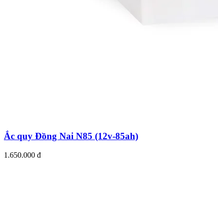
Ắc quy Đồng Nai N85 (12v-85ah)
1.650.000 đ