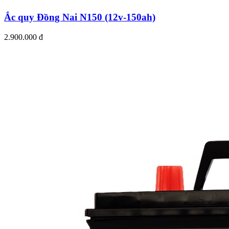
Ắc quy Đồng Nai N150 (12v-150ah)
2.900.000 đ